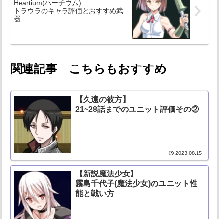
Heartium(ハーチウム)
トラウラのキャラ評価とおすすめ武
器
関連記事 こちらもおすすめ
【久遠の彼方】
21~28話までのユニット評価その②
2023.08.15
【新説魔法少女】
霧島千代子(魔法少女)のユニット性
能と戦い方