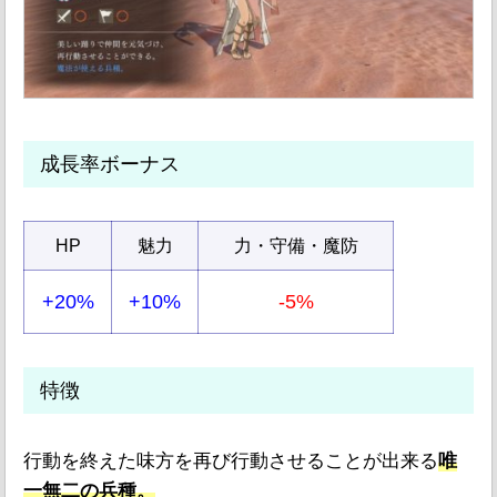
成長率ボーナス
HP
魅力
力・守備・魔防
+20%
+10%
-5%
特徴
行動を終えた味方を再び行動させることが出来る
唯
一無二の兵種。