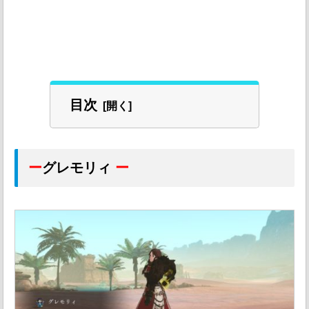
目次
ー
グレモリィ
ー