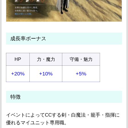
成長率ボーナス
HP
力・魔力
守備・魅力
+20%
+10%
+5%
特徴
イベントによってCCする剣・白魔法・籠手・指揮に
優れるマイユニット専用職。