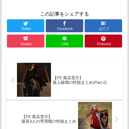
この記事をシェアする
Twitter
Facebook
はてブ
Pocket
LINE
Pinterest
【FE 風花雪月】
最上級職の性能まとめ(Part.2)
【FE 風花雪月】
級長3人の専用職の性能まとめ