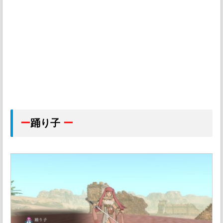
ー
踊り子
ー