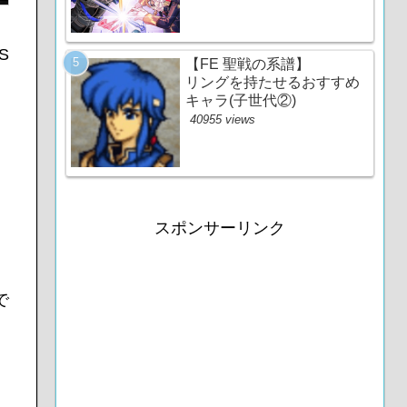
S
【FE 聖戦の系譜】
リングを持たせるおすすめ
キャラ(子世代②)
40955 views
スポンサーリンク
で