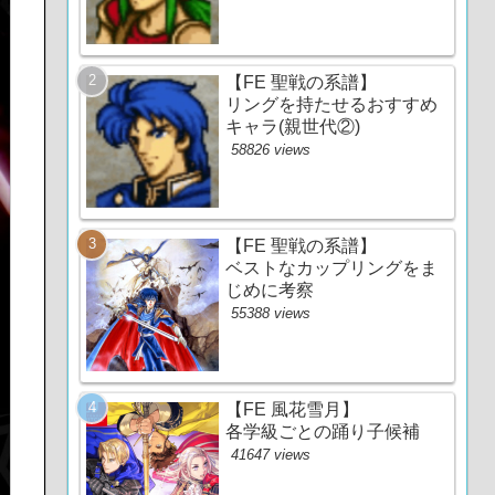
【FE 聖戦の系譜】
リングを持たせるおすすめ
キャラ(親世代②)
58826 views
【FE 聖戦の系譜】
ベストなカップリングをま
じめに考察
55388 views
【FE 風花雪月】
各学級ごとの踊り子候補
41647 views