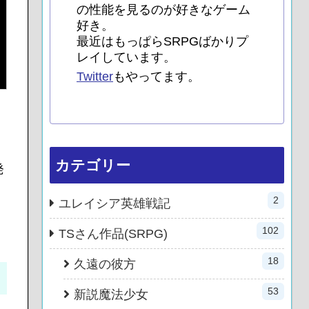
の性能を見るのが好きなゲーム
好き。
最近はもっぱらSRPGばかりプ
レイしています。
Twitter
もやってます。
カテゴリー
発
2
ユレイシア英雄戦記
102
TSさん作品(SRPG)
18
久遠の彼方
53
新説魔法少女