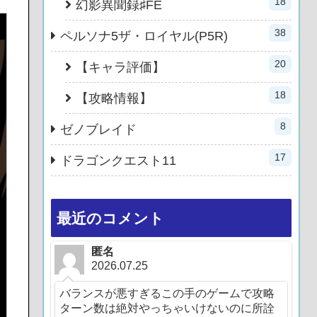
18
幻影異聞録♯FE
38
ペルソナ5ザ・ロイヤル(P5R)
20
【キャラ評価】
18
【攻略情報】
8
ゼノブレイド
17
ドラゴンクエスト11
最近のコメント
匿名
2026.07.25
バランスが悪すぎるこの手のゲームで攻略
ターン数は絶対やっちゃいけないのに所詮