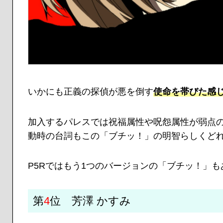
いかにも正義の探偵が悪を倒す
使命を帯びた感じ
加入するパレスでは祝福属性や呪怨属性が弱点
動時の台詞もこの「ブチッ！」の明智らしくど
P5Rではもう1つのバージョンの「ブチッ！」
第
4
位 芳澤 かすみ