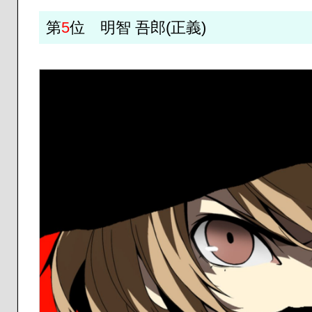
第
5
位 明智 吾郎(正義)