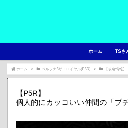
ホーム
TSさ
ホーム
ペルソナ5ザ・ロイヤル(P5R)
【攻略情報】
【P5R】
個人的にカッコいい仲間の「ブ