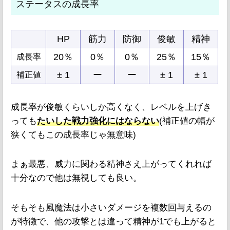
ステータスの成長率
HP
筋力
防御
俊敏
精神
20％
0％
0％
25％
15％
成長率
± 1
ー
ー
± 1
± 1
補正値
成長率が俊敏くらいしか高くなく、レベルを上げき
っても
たいした戦力強化には
ならない
(補正値の幅が
狭くてもこの成長率じゃ無意味)
まぁ最悪、威力に関わる精神さえ上がってくれれば
十分なので他は無視しても良い。
そもそも風魔法は小さいダメージを複数回与えるの
が特徴で、他の攻撃とは違って精神が1でも上がると