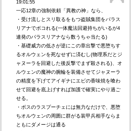
19:01:55
一応12章の強制依頼「異教の神」なら、
・受け流しとスリ取るをもつ盗賊集団をパラス
リアナでボコれる(一体魔法回避持ちがいるが4
連発のパラスリアナなら数うちゃ当たる)
・基礎威力の低さが逆にこの章出撃で悪堕ちす
るオルウェンを死なせずに済むし(物理系だとジ
ャヌーラを回避した後反撃でまず殺される)、オ
ルウェンの魔神の腕輪を装備させてジャヌーラ
の精度を下げてアイギナにエビの香味焼を喰わ
せて回避を底上げすれば加護で確実にやり過ご
せる。
・ボスのラスプーチェには無力なだけで、悪堕
ちオルウェンの周囲に群がる装甲兵相手ならま
ともにダメージは通る