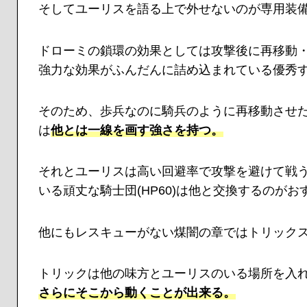
そしてユーリスを語る上で外せないのが専用装
ドローミの鎖環の効果としては攻撃後に再移動・
強力な効果がふんだんに詰め込まれている優秀
そのため、歩兵なのに騎兵のように再移動させ
は
他とは一線を画す強さを持つ。
それとユーリスは高い回避率で攻撃を避けて戦
いる頑丈な騎士団(HP60)は他と交換するのがお
他にもレスキューがない煤闇の章ではトリック
トリックは他の味方とユーリスのいる場所を入
さらにそこから動くことが出来る。