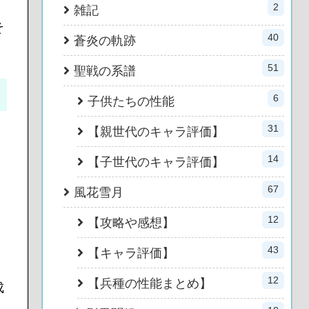
2
雑記
そ
40
蒼炎の軌跡
51
聖戦の系譜
6
子供たちの性能
31
【親世代のキャラ評価】
14
【子世代のキャラ評価】
67
風花雪月
12
【攻略や感想】
43
【キャラ評価】
12
【兵種の性能まとめ】
成