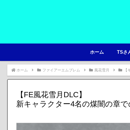
ホーム
TSさ
ホーム
ファイアーエムブレム
風花雪月
【
【FE風花雪月DLC】
新キャラクター4名の煤闇の章で