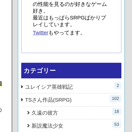
の性能を見るのが好きなゲーム
好き。
最近はもっぱらSRPGばかりプ
レイしています。
Twitter
もやってます。
カテゴリー
相
2
ユレイシア英雄戦記
102
TSさん作品(SRPG)
の
18
久遠の彼方
53
新説魔法少女