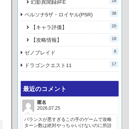
18
幻影異聞録♯FE
38
ペルソナ5ザ・ロイヤル(P5R)
20
【キャラ評価】
18
【攻略情報】
8
ゼノブレイド
17
ドラゴンクエスト11
最近のコメント
匿名
2026.07.25
バランスが悪すぎるこの手のゲームで攻略
ターン数は絶対やっちゃいけないのに所詮