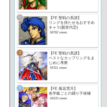
【FE 聖戦の系譜】
リングを持たせるおすすめ
キャラ(親世代②)
58782 views
【FE 聖戦の系譜】
ベストなカップリングをま
じめに考察
55311 views
【FE 風花雪月】
各学級ごとの踊り子候補
41633 views