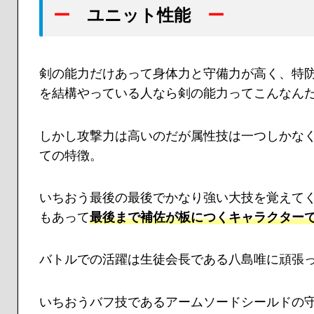
ー
ユニット性能
ー
剣の能力だけあって身体力と守備力が高く、特防
を結構やっている人なら剣の能力ってこんなん
しかし攻撃力は高いのだが属性技は一つしかな
ての特徴。
いちおう最後の最後で
かなり強い大技を覚えて
もあって
最後まで補佐が板につくキャラクター
バトルでの活躍は生徒会長である八島唯に頑張
いちおうバフ技であるアームソードシールドの守