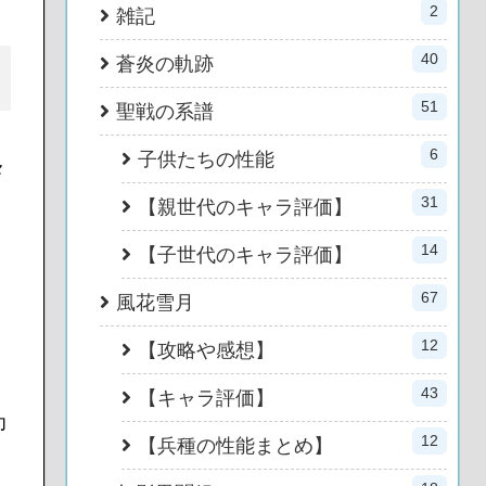
2
雑記
40
蒼炎の軌跡
51
聖戦の系譜
6
子供たちの性能
々
31
【親世代のキャラ評価】
14
【子世代のキャラ評価】
67
風花雪月
12
【攻略や感想】
43
【キャラ評価】
印
12
【兵種の性能まとめ】