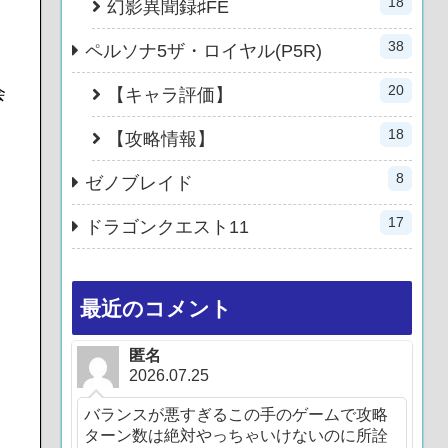
18
幻影異聞録♯FE
38
ペルソナ5ザ・ロイヤル(P5R)
20
会
【キャラ評価】
18
【攻略情報】
8
ゼノブレイド
17
ドラゴンクエスト11
最近のコメント
匿名
2026.07.25
バランスが悪すぎるこの手のゲームで攻略
ターン数は絶対やっちゃいけないのに所詮