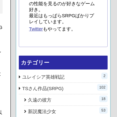
の性能を見るのが好きなゲーム
好き。
最近はもっぱらSRPGばかりプ
レイしています。
G
Twitter
もやってます。
し
カテゴリー
と
2
ユレイシア英雄戦記
102
TSさん作品(SRPG)
18
久遠の彼方
53
新説魔法少女
以