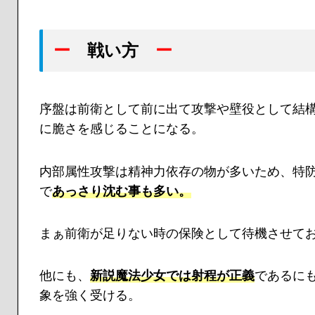
ー
戦い方
ー
序盤は前衛として前に出て攻撃や壁役として結
に脆さを感じることになる。
内部属性攻撃は精神力依存の物が多いため、特防
で
あっさり沈む事も多い。
まぁ前衛が足りない時の保険として待機させて
他にも、
新説魔法少女では射程が正義
であるに
象を強く受ける。